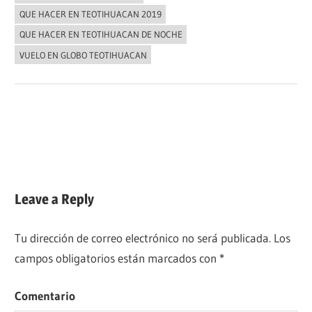
QUE HACER EN TEOTIHUACAN 2019
QUE HACER EN TEOTIHUACAN DE NOCHE
VUELO EN GLOBO TEOTIHUACAN
Navegación
Previous
¡Prepárate para volar! Festival del Papalote 2019 en
Post:
Teotihuacan
de
Next
¡Escápate a Teotihuacan! Habrá Cine de terror, picnic y
entradas
Post:
campamento ?
Leave a Reply
Tu dirección de correo electrónico no será publicada.
Los
campos obligatorios están marcados con
*
Comentario