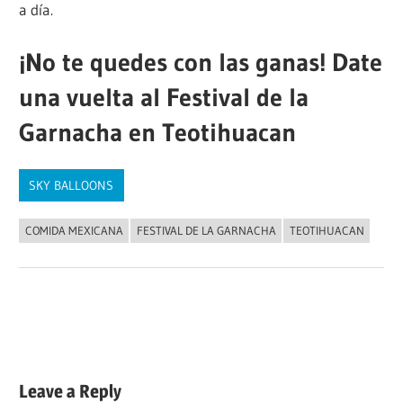
a día.
¡No te quedes con las ganas! Date
una vuelta al Festival de la
Garnacha en Teotihuacan
SKY BALLOONS
COMIDA MEXICANA
FESTIVAL DE LA GARNACHA
TEOTIHUACAN
Navegación
Previous
Noche de Leyendas con campamento y globos de
Post:
cantolla
de
Next
¿Que es el Equinoccio de Primavera?
entradas
Post:
Leave a Reply