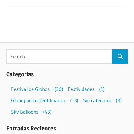
Navegación
Previous
Festival de globos San Luis Potosí | Balloon Fest
Post:
Tangamanga 2018
de
Next
Feria de la Tuna en Teotihuacán
entradas
Post:
Categorías
Festival de Globos
(30)
Festividades
(1)
Globopuerto Teotihuacan
(13)
Sin categoría
(8)
Sky Balloons
(43)
Entradas Recientes