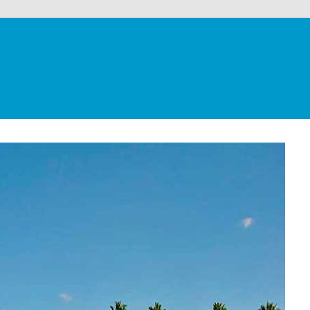
alloons
co