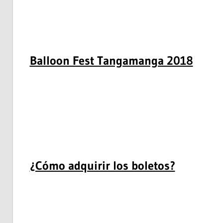
era el nombre que se le daba al valle de San Luis
significa “estaca enhiesta,” en alusión a las estac
Balloon Fest Tangamanga 2018
En la Unidad Deportiva Infantil, es donde podrás a
conciertos, el costo por elevarte en globo aerostá
bordar con toda tu familia (Mamá, papá y 2 menore
el espacio natural más grande del país desde otra
¿Cómo adquirir los boletos?
Innova Sport (Plaza San Luis Sendero, Citadina)