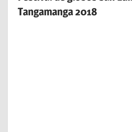
Tangamanga 2018
Vive el Festival de Glob
29 
Por primera vez llega el Festival de Globos San L
Para dar entretenimiento a todas las familias pot
35º aniversario del maravilloso parque Tangama
nuestro bello país, el próximo 28 y 29 de Abril.