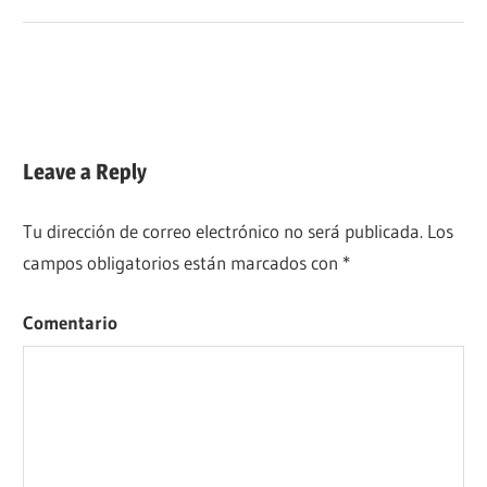
Navegación
Previous
El primer vuelo en América en globo aerostático: fue en
Post:
la Nueva España.
de
Next
¿Cómo aterriza un globo aerostático?
entradas
Post:
Leave a Reply
Tu dirección de correo electrónico no será publicada.
Los
campos obligatorios están marcados con
*
Comentario