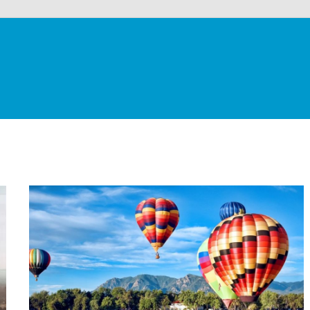
alloons
co