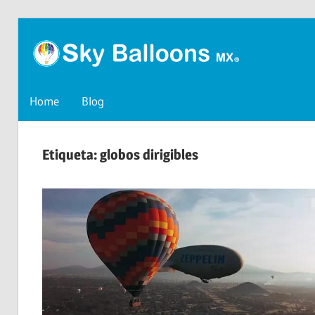
Skip
SkyB
to
content
Blog
de
Méxi
Home
Blog
SkyBalloons
México
Etiqueta:
globos dirigibles