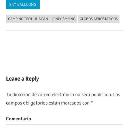
SKY BALLOONS
CAMPING TEOTIHUACAN
CINECAMPING
GLOBOS AEROSTATICOS
Navegación
Previous
¡Ven a ver a ‘El Tri’ en FNG Teotihuacan! | Diciembre
Post:
2018
de
Next
Festival del Globo Juarez 2018 | Gana un vuelo en
entradas
Post:
globo
Leave a Reply
Tu dirección de correo electrónico no será publicada.
Los
campos obligatorios están marcados con
*
Comentario