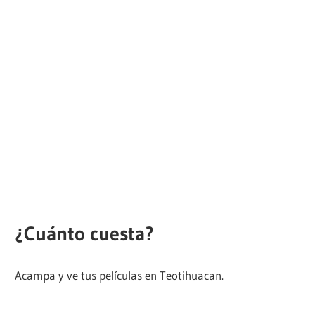
¿Cuánto cuesta?
Acampa y ve tus películas en Teotihuacan.
Compra
boletos para Cinecamping Teotihuacan aquí.