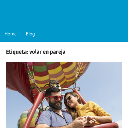
Skip
to
content
Blog
de
Home
Blog
SkyBalloons
México
Etiqueta:
volar en pareja