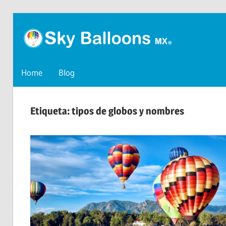
Skip
SkyB
to
content
Blog
de
Méxi
Home
Blog
SkyBalloons
México
Etiqueta:
tipos de globos y nombres