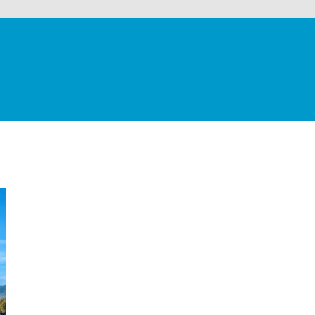
alloons
co