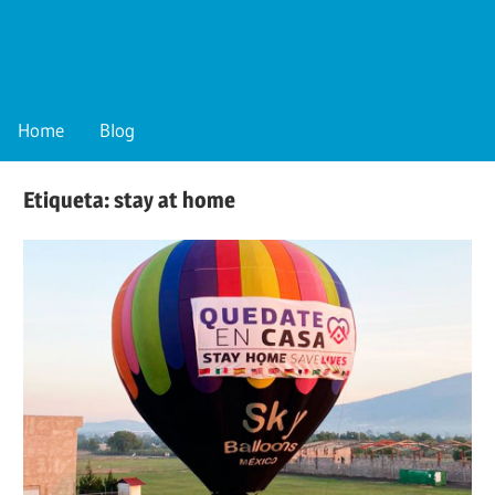
Skip
to
content
Blog
de
Home
Blog
SkyBalloons
México
Etiqueta:
stay at home