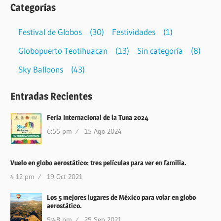
Categorías
Festival de Globos
(30)
Festividades
(1)
Globopuerto Teotihuacan
(13)
Sin categoría
(8)
Sky Balloons
(43)
Entradas Recientes
Feria Internacional de la Tuna 2024
6:55 pm
15 Ago 2024
Vuelo en globo aerostático: tres películas para ver en familia.
4:12 pm
19 Oct 2021
Los 5 mejores lugares de México para volar en globo
aerostático.
9:48 pm
29 Sep 2021