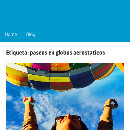
Skip
to
content
Blog
de
Home
Blog
SkyBalloons
México
Etiqueta:
paseos en globos aerostaticos