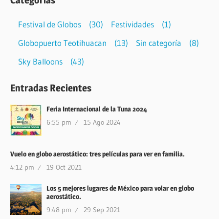
Festival de Globos
(30)
Festividades
(1)
Globopuerto Teotihuacan
(13)
Sin categoría
(8)
Sky Balloons
(43)
Entradas Recientes
Feria Internacional de la Tuna 2024
6:55 pm
15 Ago 2024
Vuelo en globo aerostático: tres películas para ver en familia.
4:12 pm
19 Oct 2021
Los 5 mejores lugares de México para volar en globo
aerostático.
9:48 pm
29 Sep 2021