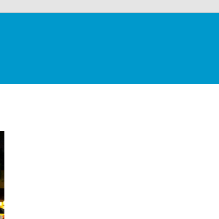
alloons
co