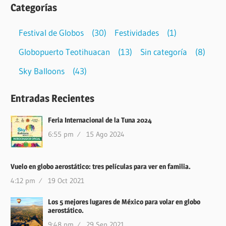
Categorías
Festival de Globos
(30)
Festividades
(1)
Globopuerto Teotihuacan
(13)
Sin categoría
(8)
Sky Balloons
(43)
Entradas Recientes
Feria Internacional de la Tuna 2024
6:55 pm
15 Ago 2024
Vuelo en globo aerostático: tres películas para ver en familia.
4:12 pm
19 Oct 2021
Los 5 mejores lugares de México para volar en globo
aerostático.
9:48 pm
29 Sep 2021