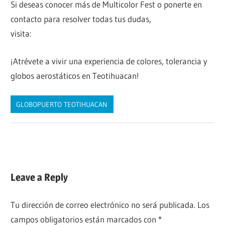
Si deseas conocer más de Multicolor Fest o ponerte en
contacto para resolver todas tus dudas,
visita:
https://es-la.facebook.com/MulticolorFest/
¡Atrévete a vivir una experiencia de colores, tolerancia y
globos aerostáticos en Teotihuacan!
GLOBOPUERTO TEOTIHUACAN
Navegación
Previous
Festival Globos de Cantolla Teotihuacán | 21 de Julio
Post:
Next
Festival Accesible de Globos Aerostaticos en Segovia
de
Post:
entradas
Leave a Reply
Tu dirección de correo electrónico no será publicada.
Los
campos obligatorios están marcados con
*