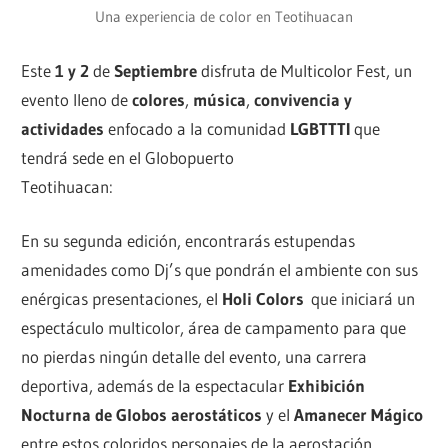
Una experiencia de color en Teotihuacan
Este
1 y 2
de
Septiembre
disfruta de Multicolor Fest, un
evento lleno de
colores
,
música
,
convivencia y
actividades
enfocado a la comunidad
LGBTTTI
que
tendrá sede en el Globopuerto
Teotihuacan:
https://goo.gl/maps/BaTeoFgy8r22
En su segunda edición, encontrarás estupendas
amenidades como Dj’s que pondrán el ambiente con sus
enérgicas presentaciones, el
Holi Colors
que iniciará un
espectáculo multicolor, área de campamento para que
no pierdas ningún detalle del evento, una carrera
deportiva, además de la espectacular
Exhibición
Nocturna de Globos aerostáticos
y el
Amanecer Mágico
entre estos coloridos personajes de la aerostación.