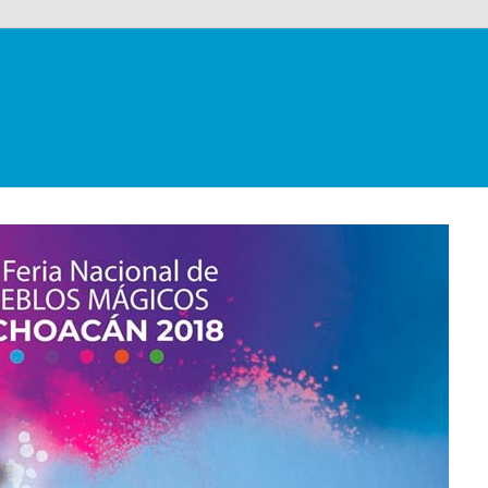
alloons
co