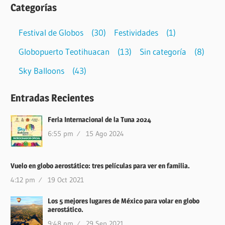
Categorías
Festival de Globos
(30)
Festividades
(1)
Globopuerto Teotihuacan
(13)
Sin categoría
(8)
Sky Balloons
(43)
Entradas Recientes
Feria Internacional de la Tuna 2024
6:55 pm
15 Ago 2024
Vuelo en globo aerostático: tres películas para ver en familia.
4:12 pm
19 Oct 2021
Los 5 mejores lugares de México para volar en globo
aerostático.
9:48 pm
29 Sep 2021