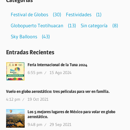
Festival de Globos
(30)
Festividades
(1)
Globopuerto Teotihuacan
(13)
Sin categoría
(8)
Sky Balloons
(43)
Entradas Recientes
Feria Internacional de la Tuna 2024
6:55 pm
15 Ago 2024
Vuelo en globo aerostático: tres películas para ver en familia.
4:12 pm
19 Oct 2021
Los 5 mejores lugares de México para volar en globo
aerostático.
9:48 pm
29 Sep 2021