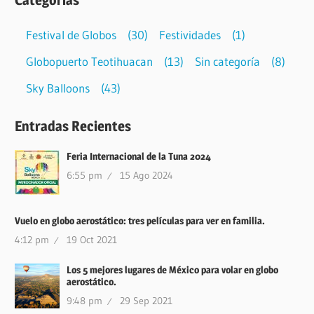
Festival de Globos
(30)
Festividades
(1)
Globopuerto Teotihuacan
(13)
Sin categoría
(8)
Sky Balloons
(43)
Entradas Recientes
Feria Internacional de la Tuna 2024
6:55 pm
15 Ago 2024
Vuelo en globo aerostático: tres películas para ver en familia.
4:12 pm
19 Oct 2021
Los 5 mejores lugares de México para volar en globo
aerostático.
9:48 pm
29 Sep 2021